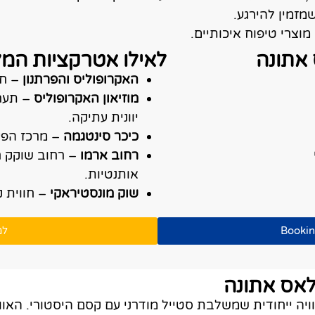
מזמין להירגע.
וצרי טיפוח איכותיים.
 אתונה
לאילו אטרקציות המל
האקרופוליס והפרתנון
– חו
מוזיאון האקרופוליס
– תערו
יוונית עתיקה.
כיכר סינטגמה
– מרכז הפעי
רחוב ארמו
– רחוב שוקק חי
אותנטיות.
שוק מונסטיראקי
– חווית ק
למ
לאס אתונה
יה ייחודית שמשלבת סטייל מודרני עם קסם היסטורי. האווי