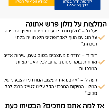
להזמנת חדר במלון
למידע נוסף על המלון
דרך Booking
המלצות על מלון פרש אתונה
יעל מ' – "מלון מודרני ונעים במיקום מצוין. הבריכה
על הגג עם הנוף לאקרופוליס היא חוויה בלתי
נשכחת."​
דוד ר' – "חדרים מעוצבים בטוב טעם, שירות אדיב
וארוחת בוקר מגוונת. קרוב לכל האטרקציות
המרכזיות."​
נועה ל' – "אהבנו את העיצוב המודרני והצבעוני של
המלון. המיקום המרכזי הקל עלינו לטייל ברגל לכל
מקום."​
אז למה אתם מחכים? הבטיחו כעת